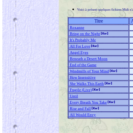
Voici à présent quelques fichiers Midi n'
Titre
Roxanne
Bring on the Night
It's Probably Me
All For Love
Angel Eyes
Beneath a Desert Moon
End of the Game
Windmills of Your Mind
How Insensitive
She Walks This Earth
Fragile (Live)
Until
Every Breath You Take
Rise and Fall
All Would Envy