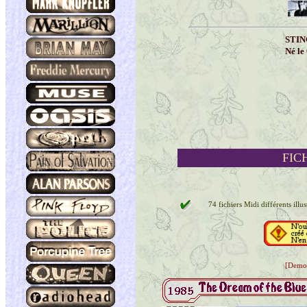
STIN
Né le
FIC
74 fichiers Midi différents illu
[Demo]