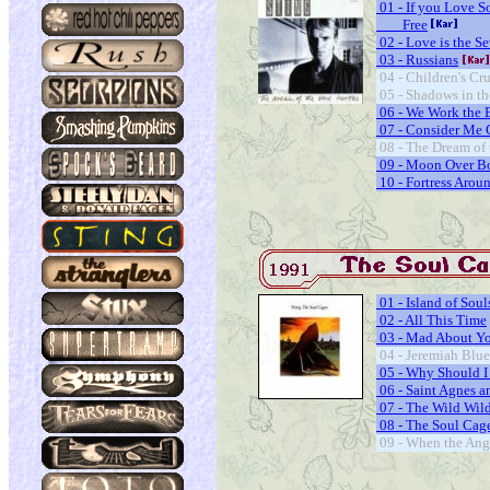
01 - If you Love 
Free
02 - Love is the S
03 - Russians
04 - Children's Cr
05 - Shadows in th
06 - We Work the 
07 - Consider Me
08 - The Dream of 
09 - Moon Over Bo
10 - Fortress Arou
01 - Island of Soul
02 - All This Time
03 - Mad About Y
04 - Jeremiah Blue 
05 - Why Should I
06 - Saint Agnes a
07 - The Wild Wil
08 - The Soul Cag
09 - When the Ange