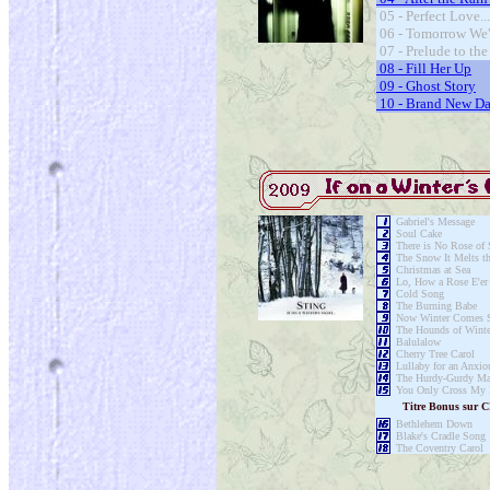
05 - Perfect Love.
06 - Tomorrow We'
07 - Prelude to th
08 - Fill Her Up
09 - Ghost Story
10 - Brand New D
Gabriel's Message
Soul Cake
There is No Rose of 
The Snow It Melts th
Christmas at Sea
Lo, How a Rose E'er
Cold Song
The Burning Babe
Now Winter Comes 
The Hounds of Winte
Balulalow
Cherry Tree Carol
Lullaby for an Anxio
The Hurdy-Gurdy M
You Only Cross My 
Titre Bonus sur C
Bethlehem Down
Blake's Cradle Song
The Coventry Carol