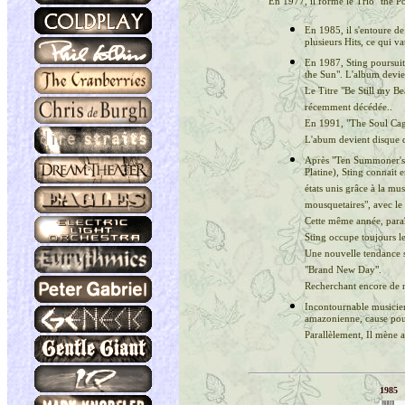
En 1977, il forme le Trio "the Pol
En 1985, il s'entoure de
plusieurs Hits, ce qui v
En 1987, Sting poursuit 
the Sun". L'album devie
Le Titre "Be Still my Be
récemment décédée..
En 1991, "The Soul Cage
L'abum devient disque d
Après "Ten Summoner's 
Platine), Sting connait
états unis grâce à la mus
mousquetaires", avec le 
Cette même année, paraît
Sting occupe toujours le
Une nouvelle tendance s'
"Brand New Day".
Recherchant encore de n
Incontournable musicien 
amazonienne, cause pour
Parallèlement, Il mène 
1985