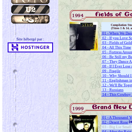
Compilation Stu
(Titres 1 & 14, 
01 - When We Dan
02 - If you Love 
Site hébergé par :
03 - Fields of Gold
04 - All This Time
05 - Fortress Arou
06 - Be Still my B
07 - They Dance A
08 - If I Ever Lose
09 - Fragile
10 - Why Should I
11 - Englishman i
12 - We'll Be Toge
13 - Russians
14 - This Cowboy
01 - A Thousand Y
02 - Desert Rose
03 - Big Lie Small
04 - After the Rain